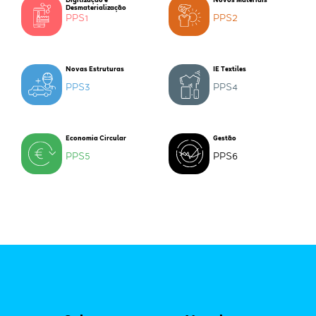
Digitização e
Novos Materiais
Desmaterialização
PPS1
PPS2
Novas Estruturas
IE Textiles
PPS3
PPS4
Economia Circular
Gestão
PPS5
PPS6